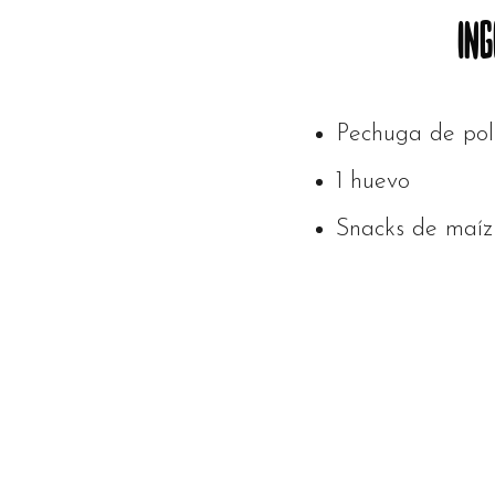
ING
Pechuga de pol
1 huevo
Snacks de maí