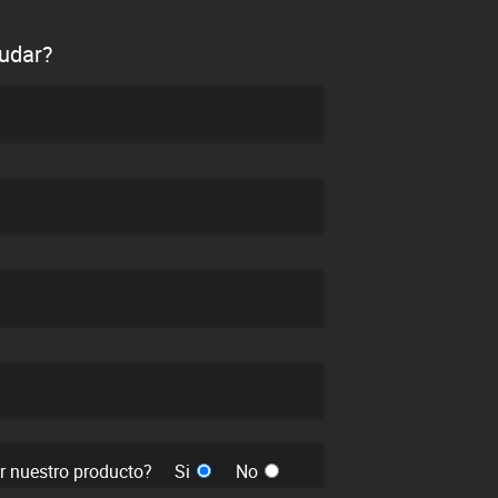
udar?
er nuestro producto?
Si
No