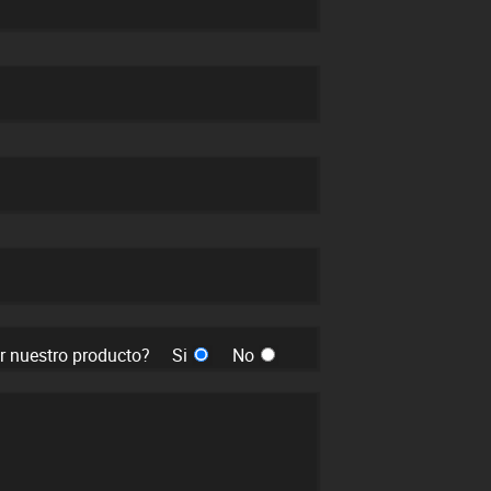
er nuestro producto?
Si
No