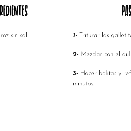
REDIENTES
PA
roz sin sal
1-
Triturar las galletit
e
2-
Mezclar con el dul
3-
Hacer bolitas y ref
minutos.