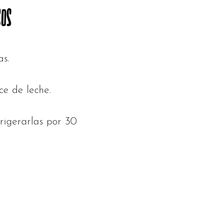
SOS
as.
ce de leche.
rigerarlas por 30